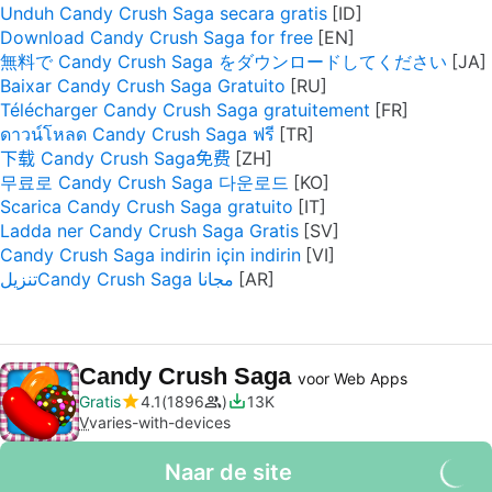
Unduh Candy Crush Saga secara gratis
Download Candy Crush Saga for free
無料で Candy Crush Saga をダウンロードしてください
Baixar Candy Crush Saga Gratuito
Télécharger Candy Crush Saga gratuitement
ดาวน์โหลด Candy Crush Saga ฟรี
下载 Candy Crush Saga免费
무료로 Candy Crush Saga 다운로드
Scarica Candy Crush Saga gratuito
Ladda ner Candy Crush Saga Gratis
Candy Crush Saga indirin için indirin
تنزيلCandy Crush Saga مجانا
Candy Crush Saga
voor Web Apps
Gratis
4.1
1896
13K
V
varies-with-devices
Naar de site