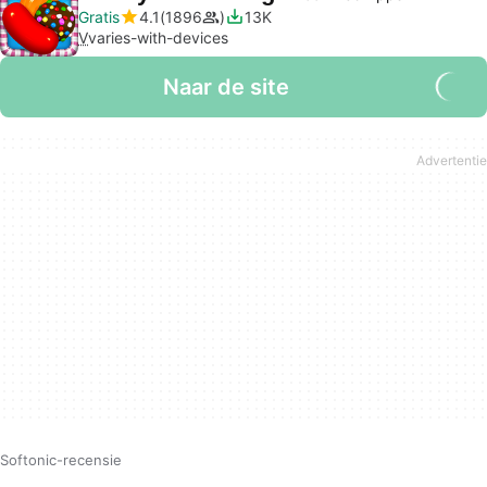
Gratis
4.1
1896
13K
V
varies-with-devices
Naar de site
Softonic-recensie